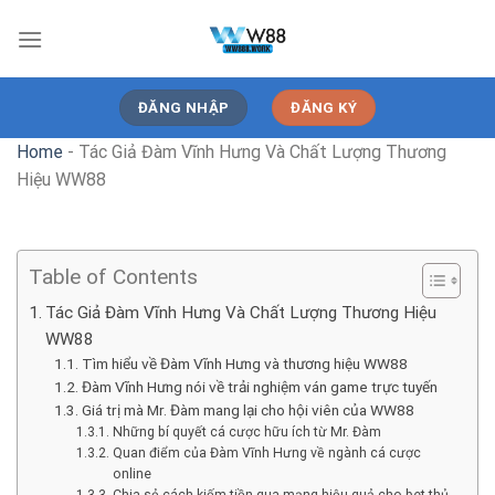
Skip
to
content
ĐĂNG NHẬP
ĐĂNG KÝ
Home
-
Tác Giả Đàm Vĩnh Hưng Và Chất Lượng Thương
Hiệu WW88
Table of Contents
Tác Giả Đàm Vĩnh Hưng Và Chất Lượng Thương Hiệu
WW88
Tìm hiểu về Đàm Vĩnh Hưng và thương hiệu WW88
Đàm Vĩnh Hưng nói về trải nghiệm ván game trực tuyến
Giá trị mà Mr. Đàm mang lại cho hội viên của WW88
Những bí quyết cá cược hữu ích từ Mr. Đàm
Quan điểm của Đàm Vĩnh Hưng về ngành cá cược
online
Chia sẻ cách kiếm tiền qua mạng hiệu quả cho bet thủ