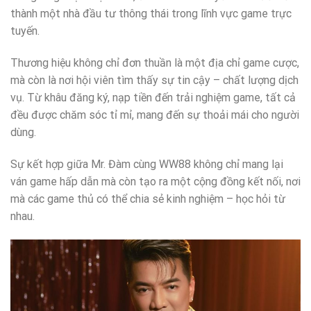
thành một nhà đầu tư thông thái trong lĩnh vực game trực
tuyến.
Thương hiệu không chỉ đơn thuần là một địa chỉ game cược,
mà còn là nơi hội viên tìm thấy sự tin cậy – chất lượng dịch
vụ. Từ khâu đăng ký, nạp tiền đến trải nghiệm game, tất cả
đều được chăm sóc tỉ mỉ, mang đến sự thoải mái cho người
dùng.
Sự kết hợp giữa Mr. Đàm cùng WW88 không chỉ mang lại
ván game hấp dẫn mà còn tạo ra một cộng đồng kết nối, nơi
mà các game thủ có thể chia sẻ kinh nghiệm – học hỏi từ
nhau.