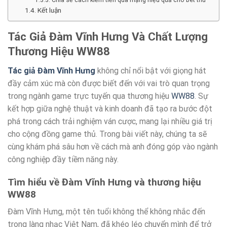
Kết luận
Tác Giả Đàm Vĩnh Hưng Và Chất Lượng
Thương Hiệu WW88
Tác giả Đàm Vĩnh Hưng
không chỉ nổi bật với giọng hát
đầy cảm xúc mà còn được biết đến với vai trò quan trọng
trong ngành game trực tuyến qua thương hiệu
WW88
. Sự
kết hợp giữa nghệ thuật và kinh doanh đã tạo ra bước đột
phá trong cách trải nghiệm ván cược, mang lại nhiều giá trị
cho cộng đồng game thủ. Trong bài viết này, chúng ta sẽ
cùng khám phá sâu hơn về cách mà anh đóng góp vào ngành
công nghiệp đầy tiềm năng này.
Tìm hiểu về Đàm Vĩnh Hưng và thương hiệu
WW88
Đàm Vĩnh Hưng, một tên tuổi không thể không nhắc đến
trong làng nhạc Việt Nam, đã khéo léo chuyển mình để trở