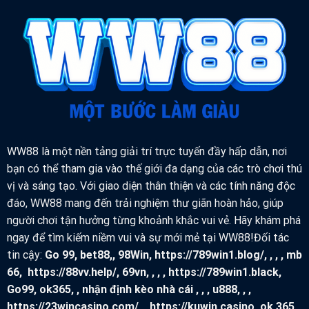
WW88
là một nền tảng giải trí trực tuyến đầy hấp dẫn, nơi
bạn có thể tham gia vào thế giới đa dạng của các trò chơi thú
vị và sáng tạo. Với giao diện thân thiện và các tính năng độc
đáo, WW88 mang đến trải nghiệm thư giãn hoàn hảo, giúp
người chơi tận hưởng từng khoảnh khắc vui vẻ. Hãy khám phá
ngay để tìm kiếm niềm vui và sự mới mẻ tại WW88!Đối tác
tin cậy:
Go 99
,
bet88
,,
98Win
,
https://789win1.blog/
,
, , ,
mb
66
,
https://88vv.help/
,
69vn
, , , ,
https://789win1.black
,
Go99
,
ok365
, ,
nhận định kèo nhà cái
, , ,
u888
,
, ,
https://23wincasino.com/
, ,
https://kuwin.casino
,
ok 365
,