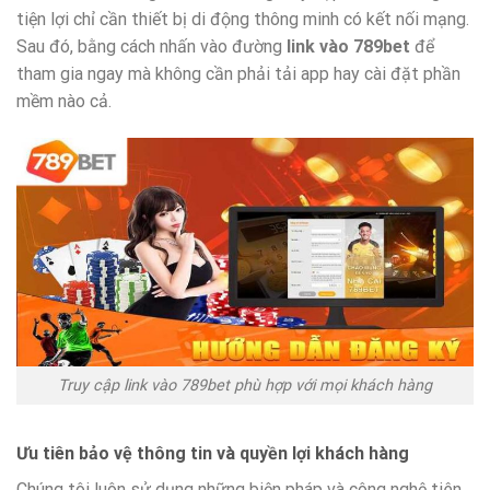
tiện lợi chỉ cần thiết bị di động thông minh có kết nối mạng.
Sau đó, bằng cách nhấn vào đường
link vào 789bet
để
tham gia ngay mà không cần phải tải app hay cài đặt phần
mềm nào cả.
Truy cập link vào 789bet phù hợp với mọi khách hàng
Ưu tiên bảo vệ thông tin và quyền lợi khách hàng
Chúng tôi luôn sử dụng những biện pháp và công nghệ tiên