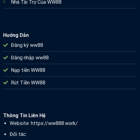
Nhà Tài Trợ Của WW88
Hướng Dẫn
Đăng ký ww88
Đăng nhập ww88
Nạp tiền WW88
Rút Tiền WW88
Thông Tin Liên Hệ
Website: https://ww888.work/
Đối tác: