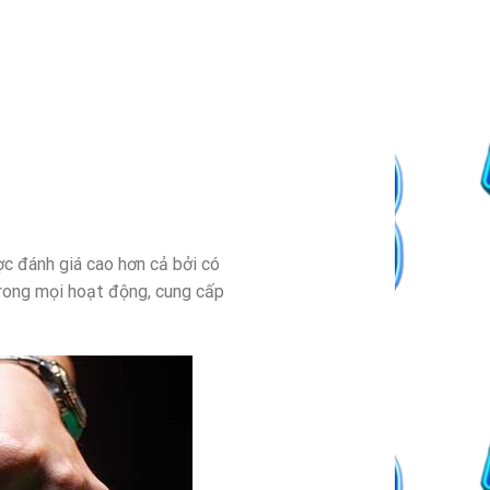
ợc đánh giá cao hơn cả bởi có
trong mọi hoạt động, cung cấp