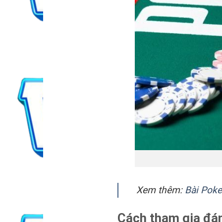
Xem thêm:
Bài Poke
Cách tham gia đán