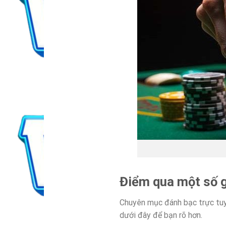
Điểm qua một số 
Chuyên mục đánh bạc trực tuy
dưới đây để bạn rõ hơn.