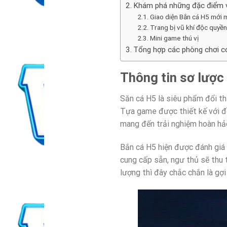
Khám phá những đặc điểm v
Giao diện Bắn cá H5 mới 
Trang bị vũ khí độc quyền
Mini game thú vị
Tổng hợp các phòng chơi c
Thông tin sơ lược
Săn cá H5 là siêu phẩm đổi thư
Tựa game được thiết kế với đ
mang đến trải nghiệm hoàn hả
Bắn cá H5 hiện được đánh giá
cung cấp sẵn, ngư thủ sẽ thu
lượng thì đây chắc chắn là gợi