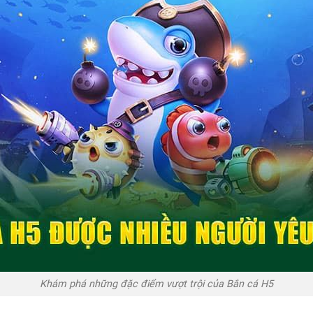
Khám phá những đặc điểm vượt trội của Bắn cá H5