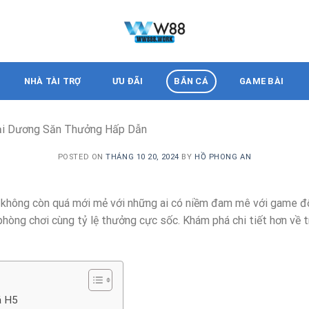
NHÀ TÀI TRỢ
ƯU ĐÃI
BẮN CÁ
GAME BÀI
ại Dương Săn Thưởng Hấp Dẫn
POSTED ON
THÁNG 10 20, 2024
BY
HỒ PHONG AN
n không còn quá mới mẻ với những ai có niềm đam mê với game 
hòng chơi cùng tỷ lệ thưởng cực sốc. Khám phá chi tiết hơn về tr
á H5