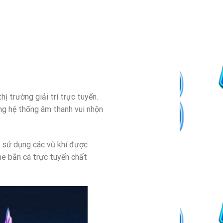
ị trường giải trí trực tuyến.
g hệ thống âm thanh vui nhộn
h sử dụng các vũ khí được
e bắn cá trực tuyến chất