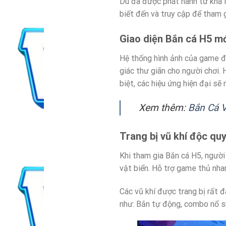
Dù đã được phát hành từ khá lâ
biết đến và truy cập để tham 
Giao diện Bắn cá H5 m
Hệ thống hình ảnh của game đ
giác thư giãn cho người chơi.
biệt, các hiệu ứng hiện đại s
Xem thêm:
Bắn Cá 
Trang bị vũ khí độc qu
Khi tham gia Bắn cá H5, người
vật biển. Hỗ trợ game thủ nha
Các vũ khí được trang bị rất 
như: Bắn tự động, combo nổ s