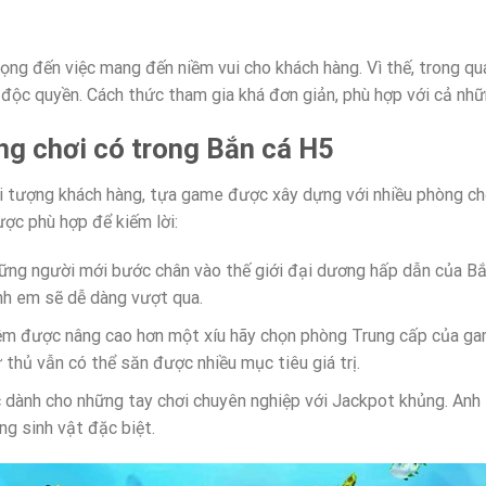
ọng đến việc mang đến niềm vui cho khách hàng. Vì thế, trong qu
độc quyền. Cách thức tham gia khá đơn giản, phù hợp với cả nh
g chơi có trong Bắn cá H5
 tượng khách hàng, tựa game được xây dựng với nhiều phòng chơi
ợc phù hợp để kiếm lời:
ững người mới bước chân vào thế giới đại dương hấp dẫn của B
nh em sẽ dễ dàng vượt qua.
iệm được nâng cao hơn một xíu hãy chọn phòng Trung cấp của g
 thủ vẫn có thể săn được nhiều mục tiêu giá trị.
 dành cho những tay chơi chuyên nghiệp với Jackpot khủng. Anh 
g sinh vật đặc biệt.