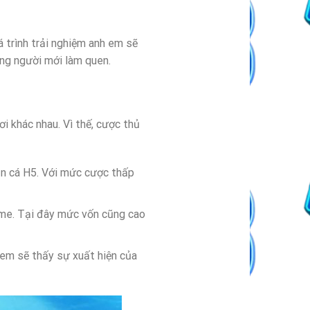
á trình trải nghiệm anh em sẽ
ững người mới làm quen.
 khác nhau. Vì thế, cược thủ
ắn cá H5. Với mức cược thấp
ame. Tại đây mức vốn cũng cao
em sẽ thấy sự xuất hiện của