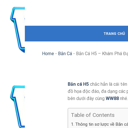
Skip
to
content
TRANG CHỦ
Home
-
Bắn Cá
-
Bắn Cá H5 – Khám Phá Đ
Bắn cá H5
chắc hẳn là cái tê
đồ họa độc đáo, đa dạng các p
bên dưới đây cùng
WW88
nhé.
Table of Contents
Thông tin sơ lược về Bắn c